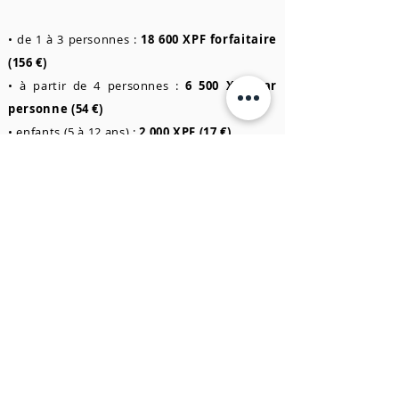
• de 1 à 3 personnes :
18 600 XPF forfaitaire
(156 €)
• à partir de 4 personnes :
6 500 XPF par
personne (54 €)
• enfants (5 à 12 ans) :
2 000 XPF (17 €)
Haakuti
:
• de 1 à 3 personnes :
15 000 XPF forfaitaire
(126 €)
• à partir de 4 personnes :
4 600 XPF par
personne (39 €)
Hakamoui
:
•
6
000 XPF forfaitaire (50
€)