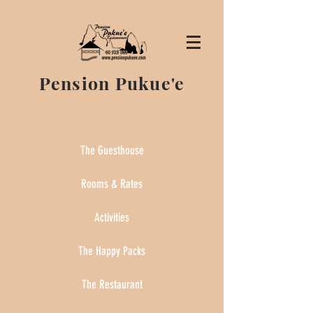
Pension Pukue'e
The Guesthouse
Rooms & Rates
Activities
The Happy Packs
The Restaurant