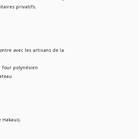
taires privatifs.
ntre avec les artisans de la
 four polynésien
ateau
e Hakaui)
.