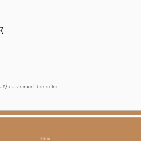
E
 US) ou virement bancaire.
Email