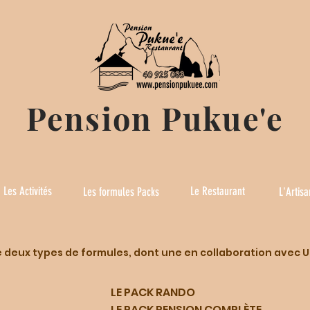
Pension Pukue'e
Les Activités
Le Restaurant
Les formules Packs
L'Artisa
 deux types de formules, dont une en collaboration avec 
LE PACK RA
NDO
LE PACK PENSION COMPLÈTE